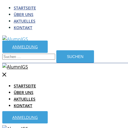
Zum
STARTSEITE
ÜBER UNS
Inhalt
AKTUELLES
springen
KONTAKT
ANMELDUNG
Suchen
nach:
Menü
schließen
STARTSEITE
ÜBER UNS
AKTUELLES
KONTAKT
ANMELDUNG