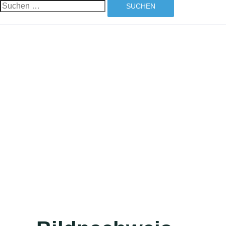
umschalten
Suchen
nach: