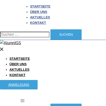
Zum
STARTSEITE
Inhalt
ÜBER UNS
springen
AKTUELLES
KONTAKT
Suchen
nach:
Menü
schließen
STARTSEITE
ÜBER UNS
AKTUELLES
KONTAKT
ANMELDUNG
Menü