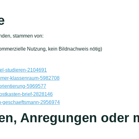
e
finden, stammen von:
kommerzielle Nutzung, kein Bildnachweis nötig)
el-studieren-2104691
mmer-klassenraum-5982708
-orientierung-5969577
postkasten-brief-2828146
en-geschaeftsmann-2956974
en, Anregungen oder 